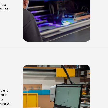
vice
icules
âce à
pour
re,
visuel