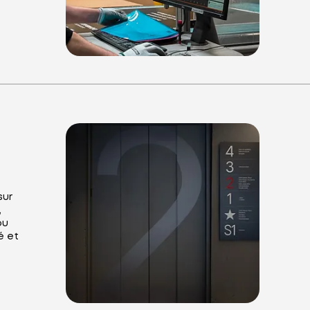
sur
,
ou
é et