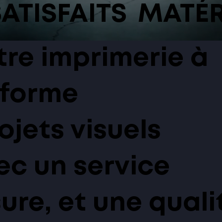
SATISFAITS
MATÉR
tre imprimerie à
sforme
ojets visuels
ec un service
ure, et une quali