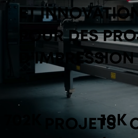
ET INNOVATIO
POUR DES PRO
D’IMPRESSION
702K
10K
PROJETS