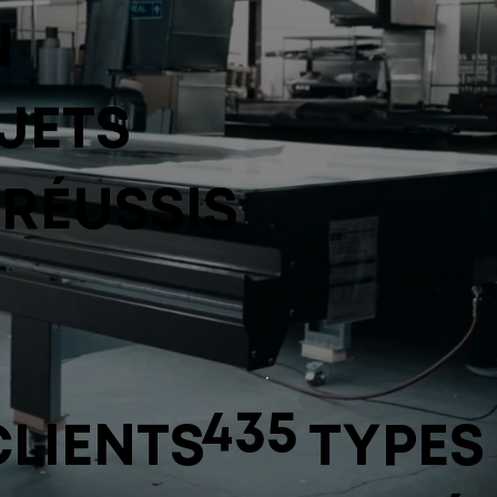
N
JETS
 RÉUSSIS
435
CLIENTS
TYPES