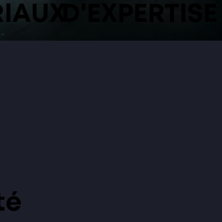
IAUX
D'EXPERTISE
té