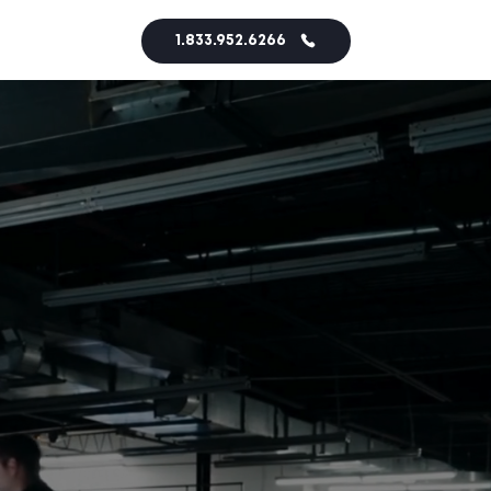
1.833.952.6266
UN
PROJET
EN
TÊTE?