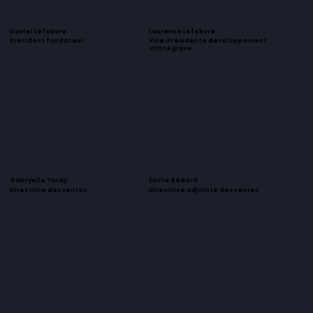
Daniel Lefebvre
Laurence Lefebvre
Président fondateur
Vice-Présidente développement
stratégique
Gabryelle Tardy
Émilie Bédard
Directrice des ventes
Directrice adjointe des ventes