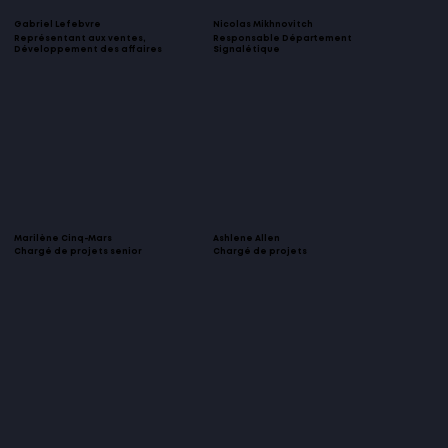
Gabriel Lefebvre
Nicolas Mikhnovitch
Représentant aux ventes,
Responsable Département
Développement des affaires
Signalétique
Marilène Cinq-Mars
Ashlene Allen
Chargé de projets senior
Chargé de projets