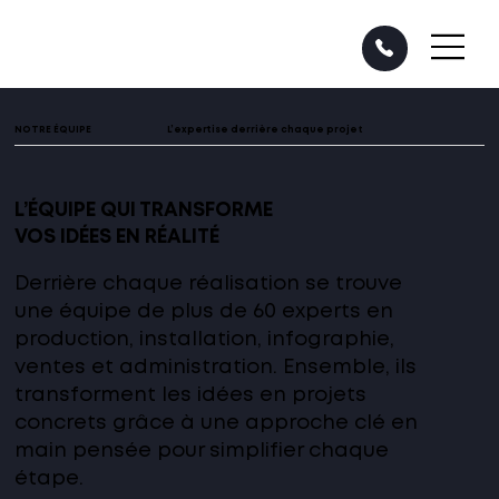
NOTRE ÉQUIPE
L’expertise derrière chaque projet
L’ÉQUIPE QUI TRANSFORME
VOS IDÉES EN RÉALITÉ
Derrière chaque réalisation se trouve
une équipe de plus de 60 experts en
production, installation, infographie,
ventes et administration. Ensemble, ils
transforment les idées en projets
concrets grâce à une approche clé en
main pensée pour simplifier chaque
étape.