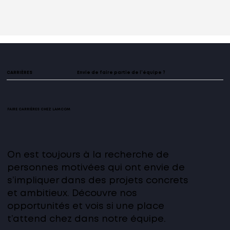
CARRIÈRES
Envie de faire partie de l’équipe ?
FAIRE CARRIÈRES CHEZ LAMCOM
On est toujours à la recherche de
personnes motivées qui ont envie de
s’impliquer dans des projets concrets
et ambitieux. Découvre nos
opportunités et vois si une place
t’attend chez dans notre équipe.