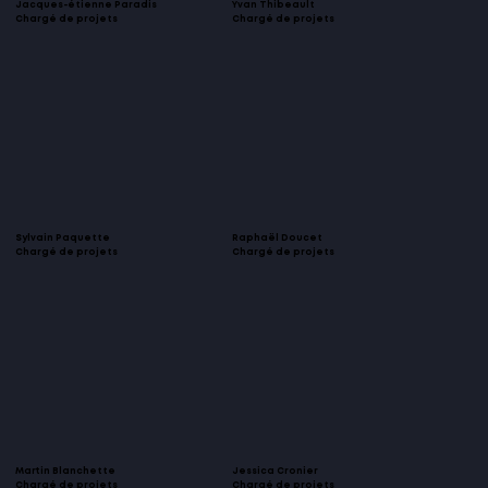
Jacques-étienne Paradis
Yvan Thibeault
Chargé de projets
Chargé de projets
Sylvain Paquette
Raphaël Doucet
Chargé de projets
Chargé de projets
Martin Blanchette
Jessica Cronier
Chargé de projets
Chargé de projets