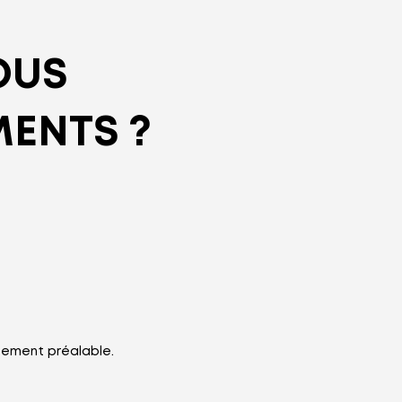
OUS
MENTS ?
tement préalable.