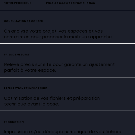
NOTRE PROCESSUS
Prise de mesures à l'installation
CONSULTATION ET CONSEIL
On analyse votre projet, vos espaces et vos
contraintes pour proposer la meilleure approche.
PRISE DE MESURES
Relevé précis sur site pour garantir un ajustement
parfait à votre espace.
PRÉPARATION ET INFOGRAPHIE
Optimisation de vos fichiers et préparation
technique avant la pose.
PRODUCTION
Impression et/ou découpe numérique de vos fichiers