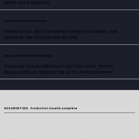
selon vos exigences.
COORDINATION LOGISTIQUE
Planification de l'intervention selon vos délais, vos
accès et les contraintes du site.
INSTALLATION PROFESSIONNELLE
Pose par nos installateurs certifiés avec finition
impeccable et respect de votre environnement.
NOS EXPERTISES
Production visuelle complète