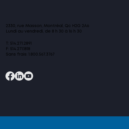
2330, rue Masson, Montréal, Qc H2G 2A6​
Lundi au vendredi, de 8 h 30 à 16 h 30
T: 514.271.2891
F: 514.271.1818
Sans frais:
1.800.567.3767