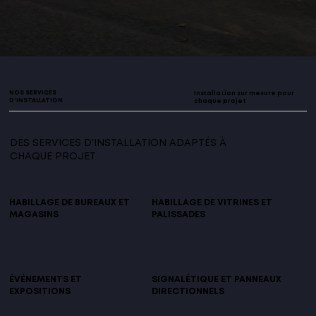
NOS SERVICES
Installation sur mesure pour
D'INSTALLATION
chaque projet
DES SERVICES D'INSTALLATION ADAPTÉS À
CHAQUE PROJET
HABILLAGE DE BUREAUX ET
HABILLAGE DE VITRINES ET
MAGASINS
PALISSADES
Pose de visuels, lettrages et 
Installation soignée pour vos 
éléments décoratifs pour 
vitrines, palissades de chantier ou 
transformer vos espaces intérieurs.
façades commerciales.
ÉVÉNEMENTS ET
SIGNALÉTIQUE ET PANNEAUX
EXPOSITIONS
DIRECTIONNELS
Montage rapide et précis pour vos 
Pose de plaques, panneaux 