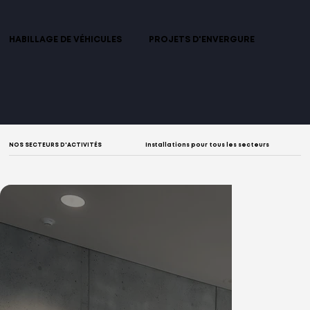
kiosques, salons ou événements 
suspendus et éléments 
corporatifs.
directionnels dans vos espaces.
HABILLAGE DE VÉHICULES
PROJETS D'ENVERGURE
Application de vinyle et visuels sur 
Expertise adaptée aux projets 
vos flottes de véhicules avec finition 
complexes, multicouches et 
impeccable.
échelonnés sur plusieurs mois.
NOS SECTEURS D'ACTIVITÉS
Installations pour tous les secteurs