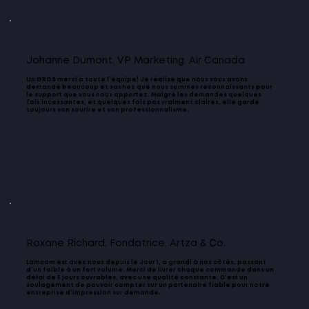
Johanne Dumont, VP Marketing. Air Canada
Un GROS merci à toute l’équipe! Je réalise que nous vous avons
demandé beaucoup et sachez que nous sommes reconnaissants pour
le support que vous nous apportez. Malgré les demandes quelques
fois incessantes, et quelques fois pas vraiment claires, elle garde
toujours son sourire et son professionnalisme.
Roxane Richard, Fondatrice. Artza & Co.
Lamcom est avec nous depuis le Jour 1, a grandi à nos côtés, passant
d’un faible à un fort volume. Merci de livrer chaque commande dans un
délai de 5 jours ouvrables, avec une qualité constante. C’est un
soulagement de pouvoir compter sur un partenaire fiable pour notre
entreprise d’impression sur demande.