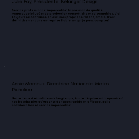
météorologiques et peuvent être reportées en cas de
Julie Fay, Présidente. Bélanger Design
réparation ou tout remplacement.
pluie, de vents forts ou de températures extrêmes Lamcom
Service professionnel impeccable! Impression de qualité
remarquable! Coûts de production compétitifs et raisonnables. J’ai
Technologies n'est pas responsable des dommages
toujours eu confiance en eux, mes projets ne ratent jamais. C’est
définitivement une entreprise fiable sur qui je peux compter!
causés par des surfaces inadéquates ou des installations
effectuées sans autorisation préalable Des frais
supplémentaires peuvent s'appliquer pour les
déplacements, le stationnement, les travaux en dehors
des heures normales ou les sites à accès restreint
Annie Marcoux, Directrice Nationale. Metro
Richelieu
Notre lien est établi depuis longtemps, toute l’équipe sait répondre à
nos besoins plus qu’urgents de façon rapide et efficace. Belle
collaboration et service impeccable!