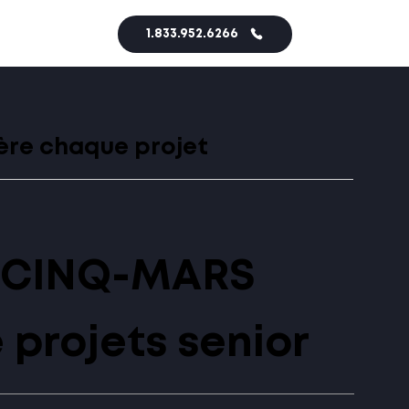
1.833.952.6266
ière chaque projet
 CINQ-MARS
projets senior