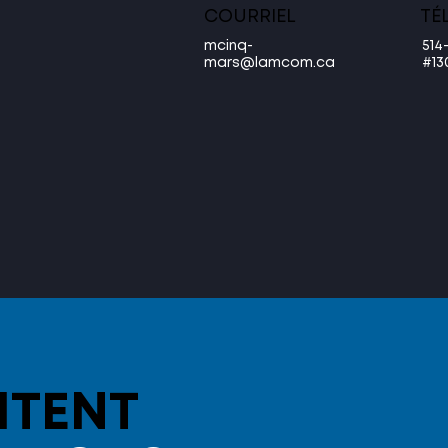
COURRIEL
TÉ
mcinq-
514
mars@lamcom.ca
#13
ITENT