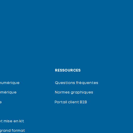
RESSOURCES
Questions fréquentes
 numérique
Normes graphiques
umérique
Portail client B2B
e
t mise en kit
grand format