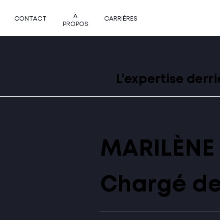
À
CONTACT
CARRIÈRES
PROPOS
L’expertise derr
MARILÈNE
Chargé de 