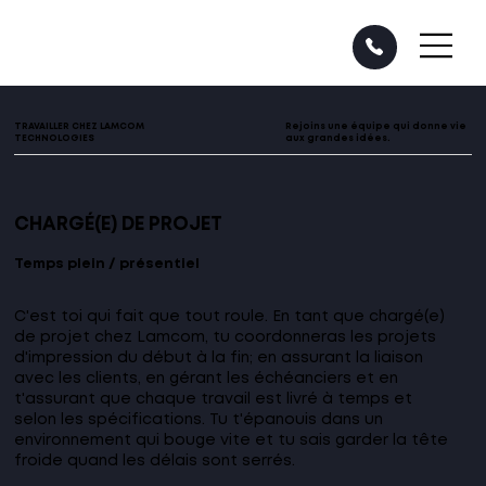
TRAVAILLER CHEZ LAMCOM
Rejoins une équipe qui donne vie
TECHNOLOGIES
aux grandes idées.
CHARGÉ(E) DE PROJET
Temps plein / présentiel
C'est toi qui fait que tout roule. En tant que chargé(e)
de projet chez Lamcom, tu coordonneras les projets
d'impression du début à la fin; en assurant la liaison
avec les clients, en gérant les échéanciers et en
t'assurant que chaque travail est livré à temps et
selon les spécifications. Tu t'épanouis dans un
environnement qui bouge vite et tu sais garder la tête
froide quand les délais sont serrés.