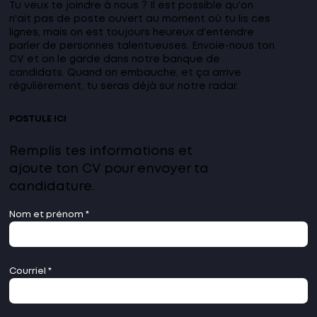
Tu veux te joindre à nous ? Il est possible qu'on
n'ait pas de poste ouvert au moment où tu lis ces
lignes, mais on est toujours heureux d'entendre
parler de personnes talentueuses. Envoie-nous ton
CV et on le garde dans notre banque de
candidats. Quand on embauche, et ça arrive
régulièrement, tu seras déjà sur notre radar.
POSTULE ICI
Remplis tes informations et
ajoute ton CV pour envoyer ta
candidature.
Nom et prénom
Courriel