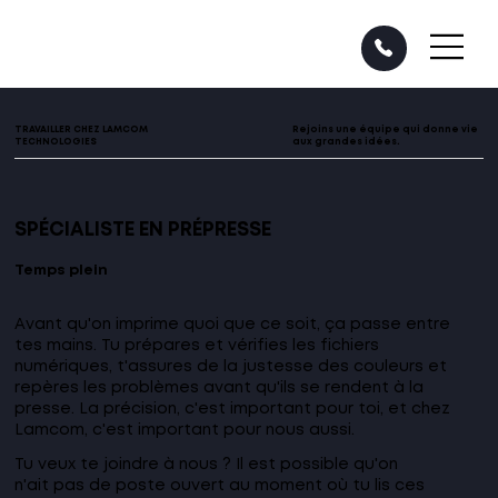
TRAVAILLER CHEZ LAMCOM
Rejoins une équipe qui donne vie
TECHNOLOGIES
aux grandes idées.
SPÉCIALISTE EN PRÉPRESSE
Temps plein
Avant qu'on imprime quoi que ce soit, ça passe entre
tes mains. Tu prépares et vérifies les fichiers
numériques, t'assures de la justesse des couleurs et
repères les problèmes avant qu'ils se rendent à la
presse. La précision, c'est important pour toi, et chez
Lamcom, c'est important pour nous aussi.
Tu veux te joindre à nous ? Il est possible qu'on
n'ait pas de poste ouvert au moment où tu lis ces