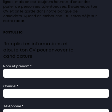
lignes, mais on est toujours heureux d'entendre
parler de personnes talentueuses. Envoie-nous ton
CV et on le garde dans notre banque de
candidats. Quand on embauche... tu seras déjà sur
notre radar.
POSTULE ICI
Remplis tes informations et
ajoute ton CV pour envoyer ta
candidature.
Nom et prénom
Courriel
Téléphone