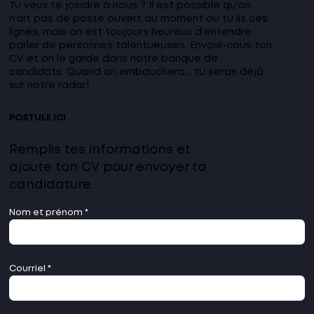
Tu veux te joindre à nous ? Il est possible qu'on
n'ait pas de poste ouvert au moment où tu lis ces
lignes, mais on est toujours heureux d'entendre
parler de personnes talentueuses. Envoie-nous ton
CV et on le garde dans notre banque de
candidats. Quand on embauchera... tu seras déjà
sur notre radar!
POSTULE ICI
Remplis tes informations et
ajoute ton CV pour envoyer ta
candidature.
Nom et prénom
Courriel