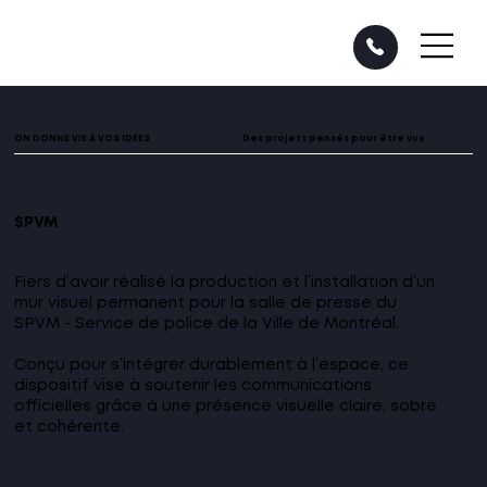
ON DONNE VIE À VOS IDÉES
Des projets pensés pour être vus
SPVM
Fiers d’avoir réalisé la production et l’installation d’un
mur visuel permanent pour la salle de presse du
SPVM - Service de police de la Ville de Montréal.
Conçu pour s’intégrer durablement à l’espace, ce
dispositif vise à soutenir les communications
officielles grâce à une présence visuelle claire, sobre
et cohérente.