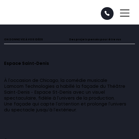
ON DONNE VIE À VOS IDÉES
Des projets pensés pour être vus
Espace Saint-Denis
À l’occasion de Chicago, la comédie musicale
Lamcom Technologies a habillé la façade du Théâtre
Saint-Denis - Espace St-Denis avec un visuel
spectaculaire, fidèle à l’univers de la production.
Une façade qui capte l’attention et prolonge l’univers
du spectacle jusqu’à l’extérieur.