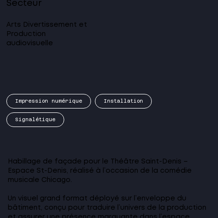
Secteur
Arts Divertissement et
Production
audiovisuelle
Impression numérique
Installation
Signalétique
Habillage de façade pour le Théâtre Saint-Denis –
Espace St-Denis, réalisé à l’occasion de la comédie
musicale Chicago.
Un visuel grand format déployé sur l’enveloppe du
bâtiment, conçu pour traduire l’univers de la production
et assurer une présence marquante dans l’espace