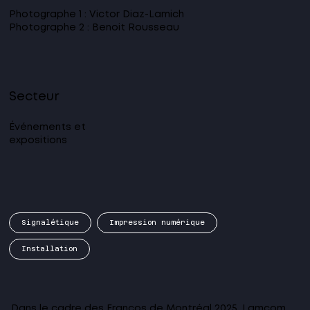
Photographe 1 : Victor Diaz-Lamich
Photographe 2 : Benoit Rousseau
Secteur
Événements et
expositions
Signalétique
Impression numérique
Installation
Dans le cadre des Francos de Montréal 2025, Lamcom