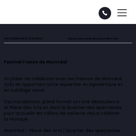
ON DONNE VIE À VOS IDÉES
Des projets pensés pour être vus
Festival Franco de Montréal
Un plaisir de collaborer avec les Francos de Montréal
2025 en apportant notre expertise en signalétique et
en habillage visuel.
Des installations grand format ont été déployées à
la Place des Arts et dans le Quartier des spectacles,
pour accueillir les milliers de visiteurs venus célébrer
la musique.
Montréal – Place des Arts | Quartier des spectacles