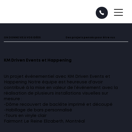
ON DONNE VIE À VOS IDÉES
Des projets pensés pour être vus
KM Driven Events et Happening
Un projet événementiel avec KM Driven Events et
Happening Notre équipe est heureuse d'avoir
contribué à la mise en valeur de l’événement avec la
réalisation de plusieurs installations visuelles sur
mesure :
-Dôme recouvert de backlite imprimé et découpé
-Habillage de bars personnalisé
-Tours en vinyle clair
Fairmont Le Reine Elizabeth, Montréal