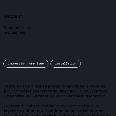
Secteur
Événements et
expositions
Impression numérique
Installation
Notre équipe a réalisé plusieurs installations visuelles
pour un projet événementiel avec KM Driven Events et
Happening, au Fairmont Le Reine Elizabeth à Montréal.
Le mandat incluait un dôme recouvert de backlite
imprimé et découpé, l’habillage personnalisé de bars
ainsi que des tours en vinyle clair, déployés à différents