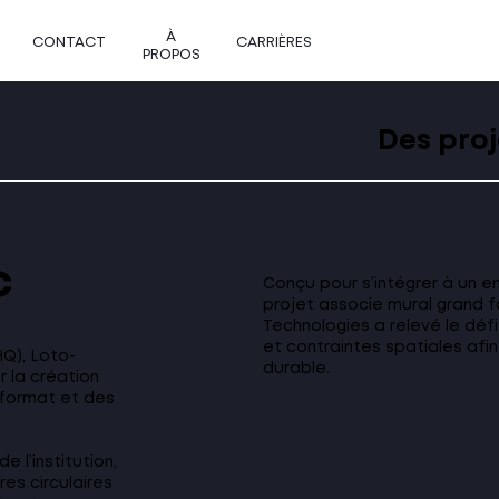
À
CONTACT
CARRIÈRES
PROPOS
Des proj
c
Conçu pour s’intégrer à un e
projet associe mural grand 
Technologies a relevé le défi 
et contraintes spatiales afi
HQ), Loto-
durable.
 la création
 format et des
e l’institution,
es circulaires