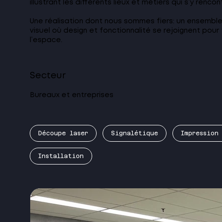
illustrant les différents lieux et métiers qui s’y rencon
Une réalisation dont nous sommes fiers: un ensembl
visuel où design et fonctionnalité se rejoignent pour
l’espace.
Secteur
Bureaux et entreprises
Découpe laser
Signalétique
Impression
Installation