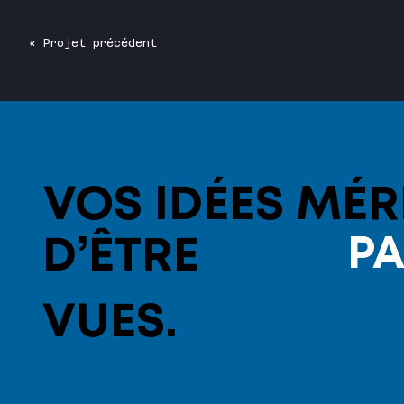
« Projet précédent
VOS IDÉES MÉR
PA
D’ÊTRE
VUES.