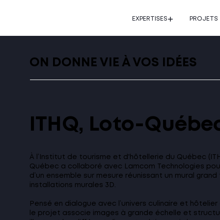
EXPERTISES
PROJETS
ON DONNE VIE À VOS IDÉES
ITHQ, Loto-Québe
À l’Institut de tourisme et d'hôtellerie du Québec (IT
Québec a collaboré avec Lamcom Technologies pour
d’un ensemble sur mesure réunissant un mural grand
installations murales 3D.
Pensé en dialogue avec l’univers culinaire et hôtelier d
le projet associe images à grande échelle et structur