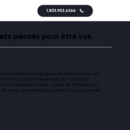
1.833.952.6266
ets pensés pour être vus
nvironnement pédagogique et institutionnel, ce
format et structures murales 3D. Lamcom
d’unir narration visuelle, clarté de l’information
n de créer un ensemble cohérent, fonctionnel et