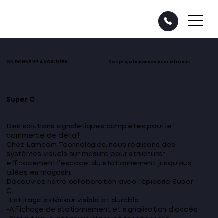
ON DONNE VIE À VOS IDÉES
Des projets pensés pour être vus
Super C
Des solutions signalétiques complètes pour le
commerce de détail
Chez Lamcom Technologies, nous réalisons des
systèmes visuels sur mesure pour structurer
efficacement l’espace, du stationnement jusqu’aux
allées en magasin.
Découvrez notre collaboration avec l’épicerie Super
C:
-Lettrage extérieur visible et durable
-Affichage de stationnement et signalisation d’accès