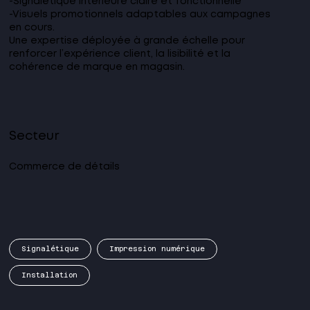
-Signalétique intérieure claire et fonctionnelle
-Visuels promotionnels adaptables aux campagnes
en cours.
Une expertise déployée à grande échelle pour
renforcer l’expérience client, la lisibilité et la
cohérence de marque en magasin.
Secteur
Commerce de détails
Signalétique
Impression numérique
Installation